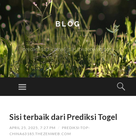
BLOG
prediksi-top-china63185.thezenweb.com
Menu
Sear
SKIP TO CONTENT
Sisi terbaik dari Prediksi Togel
APRIL 25, 2025, 7:27 PM
/
PREDIKSI-TOP-
CHINA63185.THEZENWEB.COM